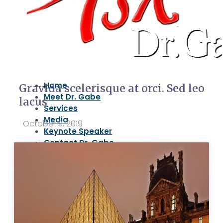
Home
Gravida scelerisque at orci. Sed leo
Meet Dr. Gabe
lacus
Services
Media
October 9, 2019
Keynote Speaker
Contact Dr. Gabe
Home
Meet Dr. Gabe
Services
Media