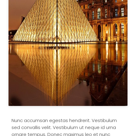
Keynote Speaker
Contact Dr. Gabe
Nunc accumsan egestas hendrerit. Vestibulum
sed convallis velit. Vestibulum ut neque id urna
ornare tempus. Donec maximus leo et nunc